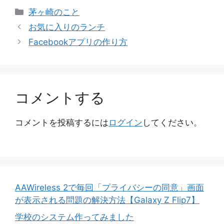
カ
茅ヶ崎のこと
テ
お気に入りのランチ
ゴ
Facebookアプリの作り方
リ
ー
コメントする
コメントを投稿するには
ログイン
してください。
AAWireless 2で毎回「プライバシーの同意」画面
が表示される問題の解決方法【Galaxy Z Flip7】
学校のシステム作ってみました