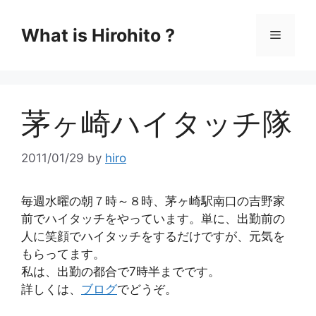
コ
ン
What is Hirohito ?
メ
テ
ン
ニ
ツ
へ
茅ヶ崎ハイタッチ隊
ス
ュ
キ
ッ
2011/01/29
by
hiro
ー
プ
毎週水曜の朝７時～８時、茅ヶ崎駅南口の吉野家
前でハイタッチをやっています。単に、出勤前の
人に笑顔でハイタッチをするだけですが、元気を
もらってます。
私は、出勤の都合で7時半までです。
詳しくは、
ブログ
でどうぞ。