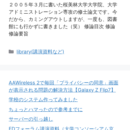
２００５年３月に書いた桜美林大学大学院、大学
アドミニストレーション専攻の修士論文です。今
だから、カミングアウトしますが、一度も、図書
館にも行かずに書きました（笑） 修論目次 修論
修論要旨
カ
library(講演資料など)
テ
ゴ
リ
ー
AAWireless 2で毎回「プライバシーの同意」画面
が表示される問題の解決方法【Galaxy Z Flip7】
学校のシステム作ってみました
ちょっとハマったので参考までに
サーバーの引っ越し
FDフォーラム講演資料（大学コンソーシアム京