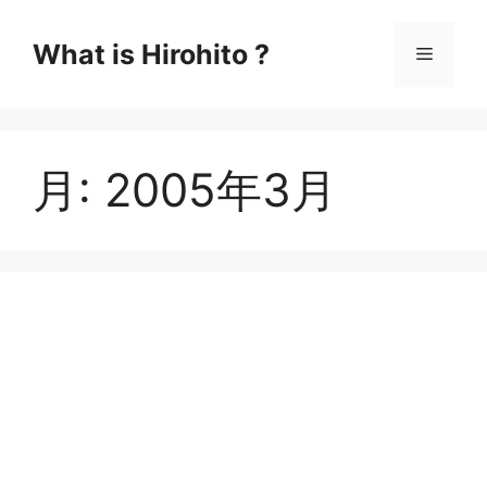
コ
ン
What is Hirohito ?
メ
テ
ン
ニ
ツ
へ
月:
2005年3月
ス
ュ
キ
ッ
ー
プ